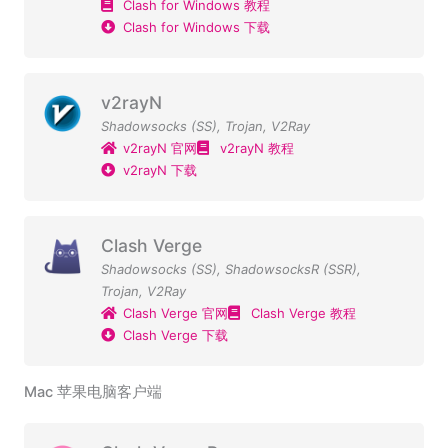
Clash for Windows 教程
Clash for Windows 下载
v2rayN
Shadowsocks (SS)
,
Trojan
,
V2Ray
v2rayN 官网
v2rayN 教程
v2rayN 下载
Clash Verge
Shadowsocks (SS)
,
ShadowsocksR (SSR)
,
Trojan
,
V2Ray
Clash Verge 官网
Clash Verge 教程
Clash Verge 下载
Mac 苹果电脑客户端