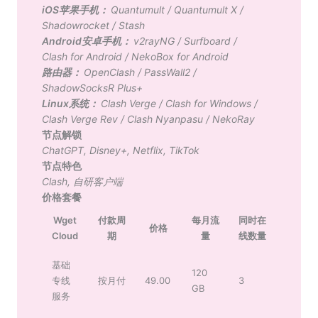
iOS苹果手机：
Quantumult
/
Quantumult X
/
Shadowrocket
/
Stash
Android安卓手机：
v2rayNG
/
Surfboard
/
Clash for Android
/
NekoBox for Android
路由器：
OpenClash
/
PassWall2
/
ShadowSocksR Plus+
Linux系统：
Clash Verge
/
Clash for Windows
/
Clash Verge Rev
/
Clash Nyanpasu
/
NekoRay
节点解锁
ChatGPT
,
Disney+
,
Netflix
,
TikTok
节点特色
Clash
,
自研客户端
价格套餐
Wget
付款周
每月流
同时在
价格
Cloud
期
量
线数量
基础
120
专线
按月付
49.00
3
GB
服务