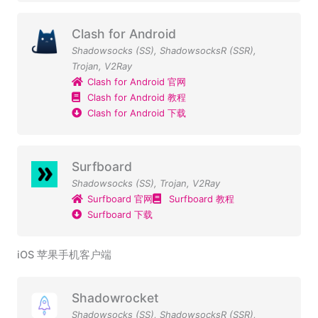
Clash for Android
Shadowsocks (SS)
,
ShadowsocksR (SSR)
,
Trojan
,
V2Ray
Clash for Android 官网
Clash for Android 教程
Clash for Android 下载
Surfboard
Shadowsocks (SS)
,
Trojan
,
V2Ray
Surfboard 官网
Surfboard 教程
Surfboard 下载
iOS 苹果手机客户端
Shadowrocket
Shadowsocks (SS)
,
ShadowsocksR (SSR)
,