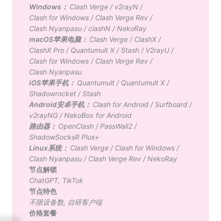
Windows：
Clash Verge
/
v2rayN
/
Clash for Windows
/
Clash Verge Rev
/
Clash Nyanpasu
/
clashN
/
NekoRay
macOS苹果电脑：
Clash Verge
/
ClashX
/
ClashX Pro
/
Quantumult X
/
Stash
/
V2rayU
/
Clash for Windows
/
Clash Verge Rev
/
Clash Nyanpasu
iOS苹果手机：
Quantumult
/
Quantumult X
/
Shadowrocket
/
Stash
Android安卓手机：
Clash for Android
/
Surfboard
/
v2rayNG
/
NekoBox for Android
路由器：
OpenClash
/
PassWall2
/
ShadowSocksR Plus+
Linux系统：
Clash Verge
/
Clash for Windows
/
Clash Nyanpasu
/
Clash Verge Rev
/
NekoRay
节点解锁
ChatGPT
,
TikTok
节点特色
不限设备数
,
自研客户端
价格套餐