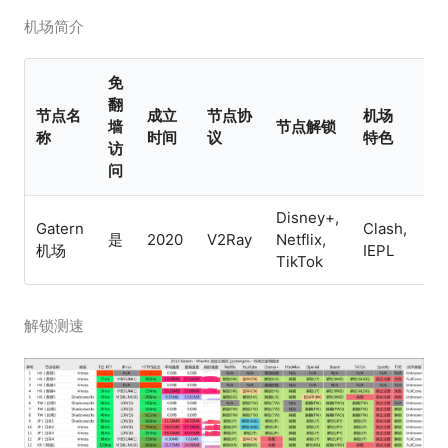
机场简介
免
翻
节点名
成立
节点协
机场
付
墙
节点解锁
称
时间
议
特色
式
访
问
Disney+,
Gatern
Clash,
U
是
2020
V2Ray
Netflix,
机场
IEPL
支
TikTok
解锁测速