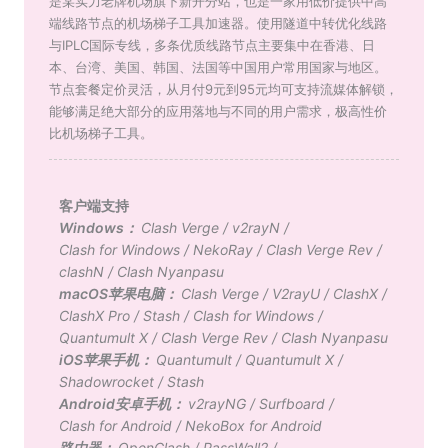
是某实力老牌机场旗下新开分站，也是一家用低价提供中高
端线路节点的机场梯子工具加速器。使用隧道中转优化线路
与IPLC国际专线，多条优质线路节点主要集中在香港、日
本、台湾、美国、韩国、法国等中国用户常用国家与地区。
节点套餐定价灵活，从月付9元到95元均可支持流媒体解锁，
能够满足绝大部分的应用落地与不同的用户需求，极高性价
比机场梯子工具。
客户端支持
Windows：
Clash Verge
/
v2rayN
/
Clash for Windows
/
NekoRay
/
Clash Verge Rev
/
clashN
/
Clash Nyanpasu
macOS苹果电脑：
Clash Verge
/
V2rayU
/
ClashX
/
ClashX Pro
/
Stash
/
Clash for Windows
/
Quantumult X
/
Clash Verge Rev
/
Clash Nyanpasu
iOS苹果手机：
Quantumult
/
Quantumult X
/
Shadowrocket
/
Stash
Android安卓手机：
v2rayNG
/
Surfboard
/
Clash for Android
/
NekoBox for Android
路由器：
OpenClash
/
PassWall2
/