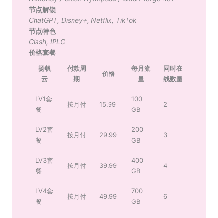
节点解锁
ChatGPT
,
Disney+
,
Netflix
,
TikTok
节点特色
Clash
,
IPLC
价格套餐
扬帆
付款周
每月流
同时在
价格
云
期
量
线数量
LV1套
100
按月付
15.99
2
餐
GB
LV2套
200
按月付
29.99
3
餐
GB
LV3套
400
按月付
39.99
4
餐
GB
LV4套
700
按月付
49.99
6
餐
GB