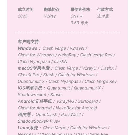
成立时间
翻墙协议
最便宜价格
付款方式
2025
V2Ray
CNY￥
支付宝
0.53 每天
客户端支持
Windows：
Clash Verge
/
v2rayN
/
Clash for Windows
/
NekoRay
/
Clash Verge Rev
/
Clash Nyanpasu
/
clashN
macOS苹果电脑：
Clash Verge
/
V2rayU
/
ClashX
/
ClashX Pro
/
Stash
/
Clash for Windows
/
Quantumult X
/
Clash Nyanpasu
/
Clash Verge Rev
iOS苹果手机：
Quantumult
/
Quantumult X
/
Shadowrocket
/
Stash
Android安卓手机：
v2rayNG
/
Surfboard
/
Clash for Android
/
NekoBox for Android
路由器：
OpenClash
/
PassWall2
/
ShadowSocksR Plus+
Linux系统：
Clash Verge
/
Clash for Windows
/
NekoRay
/
Clash Nyanpasu
/
Clash Verge Rev