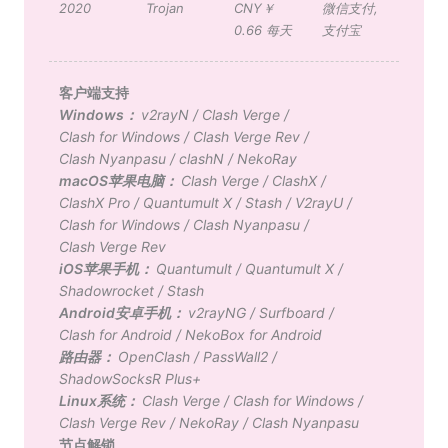
2020
Trojan
CNY￥
微信支付
,
0.66 每天
支付宝
客户端支持
Windows：
v2rayN
/
Clash Verge
/
Clash for Windows
/
Clash Verge Rev
/
Clash Nyanpasu
/
clashN
/
NekoRay
macOS苹果电脑：
Clash Verge
/
ClashX
/
ClashX Pro
/
Quantumult X
/
Stash
/
V2rayU
/
Clash for Windows
/
Clash Nyanpasu
/
Clash Verge Rev
iOS苹果手机：
Quantumult
/
Quantumult X
/
Shadowrocket
/
Stash
Android安卓手机：
v2rayNG
/
Surfboard
/
Clash for Android
/
NekoBox for Android
路由器：
OpenClash
/
PassWall2
/
ShadowSocksR Plus+
Linux系统：
Clash Verge
/
Clash for Windows
/
Clash Verge Rev
/
NekoRay
/
Clash Nyanpasu
节点解锁