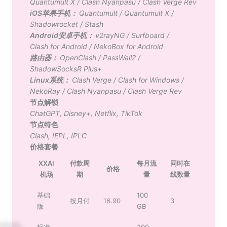
Quantumult X
/
Clash Nyanpasu
/
Clash Verge Rev
iOS苹果手机：
Quantumult
/
Quantumult X
/
Shadowrocket
/
Stash
Android安卓手机：
v2rayNG
/
Surfboard
/
Clash for Android
/
NekoBox for Android
路由器：
OpenClash
/
PassWall2
/
ShadowSocksR Plus+
Linux系统：
Clash Verge
/
Clash for Windows
/
NekoRay
/
Clash Nyanpasu
/
Clash Verge Rev
节点解锁
ChatGPT
,
Disney+
,
Netflix
,
TikTok
节点特色
Clash
,
IEPL
,
IPLC
价格套餐
XXAI
付款周
每月流
同时在
价格
机场
期
量
线数量
基础
100
按月付
16.90
3
版
GB
标准
300