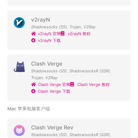
v2rayN
Shadowsocks (SS)
,
Trojan
,
V2Ray
v2rayN 官网
v2rayN 教程
v2rayN 下载
Clash Verge
Shadowsocks (SS)
,
ShadowsocksR (SSR)
,
Trojan
,
V2Ray
Clash Verge 官网
Clash Verge 教程
Clash Verge 下载
Mac 苹果电脑客户端
Clash Verge Rev
Shadowsocks (SS)
,
ShadowsocksR (SSR)
,