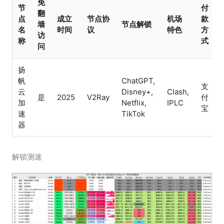
免
节
付
翻
点
成立
节点协
机场
款
墙
节点解锁
名
时间
议
特色
方
访
称
式
问
扬
帆
ChatGPT,
支
云
Disney+,
Clash,
是
2025
V2Ray
付
加
Netflix,
IPLC
宝
速
TikTok
器
解锁测速