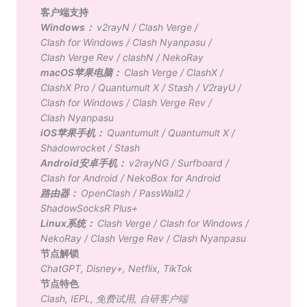
客户端支持
Windows：
v2rayN
/
Clash Verge
/
Clash for Windows
/
Clash Nyanpasu
/
Clash Verge Rev
/
clashN
/
NekoRay
macOS苹果电脑：
Clash Verge
/
ClashX
/
ClashX Pro
/
Quantumult X
/
Stash
/
V2rayU
/
Clash for Windows
/
Clash Verge Rev
/
Clash Nyanpasu
iOS苹果手机：
Quantumult
/
Quantumult X
/
Shadowrocket
/
Stash
Android安卓手机：
v2rayNG
/
Surfboard
/
Clash for Android
/
NekoBox for Android
路由器：
OpenClash
/
PassWall2
/
ShadowSocksR Plus+
Linux系统：
Clash Verge
/
Clash for Windows
/
NekoRay
/
Clash Verge Rev
/
Clash Nyanpasu
节点解锁
ChatGPT
,
Disney+
,
Netflix
,
TikTok
节点特色
Clash
,
IEPL
,
免费试用
,
自研客户端