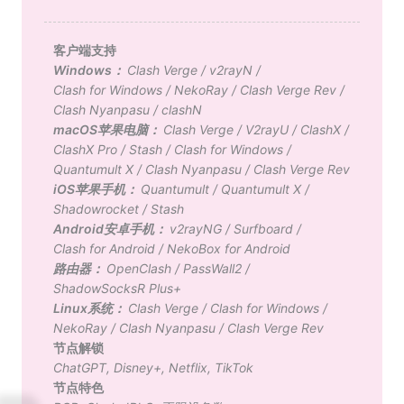
客户端支持
Windows：
Clash Verge
/
v2rayN
/
Clash for Windows
/
NekoRay
/
Clash Verge Rev
/
Clash Nyanpasu
/
clashN
macOS苹果电脑：
Clash Verge
/
V2rayU
/
ClashX
/
ClashX Pro
/
Stash
/
Clash for Windows
/
Quantumult X
/
Clash Nyanpasu
/
Clash Verge Rev
iOS苹果手机：
Quantumult
/
Quantumult X
/
Shadowrocket
/
Stash
Android安卓手机：
v2rayNG
/
Surfboard
/
Clash for Android
/
NekoBox for Android
路由器：
OpenClash
/
PassWall2
/
ShadowSocksR Plus+
Linux系统：
Clash Verge
/
Clash for Windows
/
NekoRay
/
Clash Nyanpasu
/
Clash Verge Rev
节点解锁
ChatGPT
,
Disney+
,
Netflix
,
TikTok
节点特色