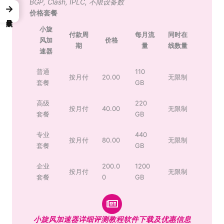
BGP
,
Clash
,
IPLC
,
不限设备数
→
价格套餐
小旋
付款周
每月流
同时在
风加
价格
期
量
线数量
速器
普通
110
按月付
20.00
无限制
套餐
GB
高级
220
按月付
40.00
无限制
套餐
GB
专业
440
按月付
80.00
无限制
套餐
GB
企业
200.0
1200
按月付
无限制
套餐
0
GB
小旋风加速器详细评测教程软件下载及优惠信息