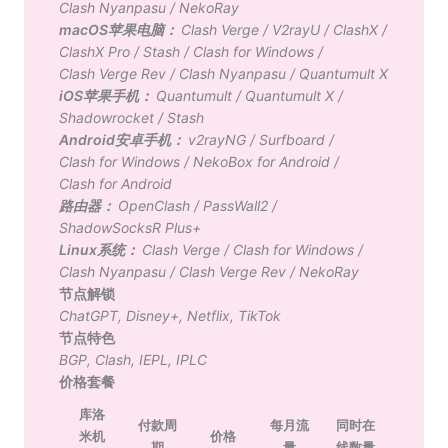
Clash Nyanpasu
/
NekoRay
macOS苹果电脑：
Clash Verge
/
V2rayU
/
ClashX
/
ClashX Pro
/
Stash
/
Clash for Windows
/
Clash Verge Rev
/
Clash Nyanpasu
/
Quantumult X
iOS苹果手机：
Quantumult
/
Quantumult X
/
Shadowrocket
/
Stash
Android安卓手机：
v2rayNG
/
Surfboard
/
Clash for Windows
/
NekoBox for Android
/
Clash for Android
路由器：
OpenClash
/
PassWall2
/
ShadowSocksR Plus+
Linux系统：
Clash Verge
/
Clash for Windows
/
Clash Nyanpasu
/
Clash Verge Rev
/
NekoRay
节点解锁
ChatGPT
,
Disney+
,
Netflix
,
TikTok
节点特色
BGP
,
Clash
,
IEPL
,
IPLC
价格套餐
库洛
付款周
每月流
同时在
米机
价格
期
量
线数量