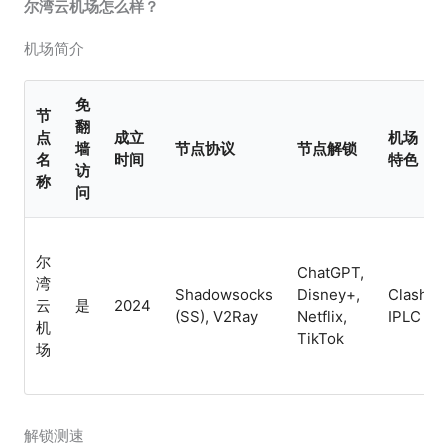
尔湾云机场怎么样？
机场简介
免
节
翻
点
成立
机场
墙
节点协议
节点解锁
名
时间
特色
访
称
问
尔
ChatGPT,
湾
Shadowsocks
Disney+,
Clash,
云
是
2024
(SS), V2Ray
Netflix,
IPLC
机
TikTok
场
解锁测速