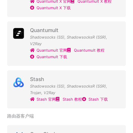
Quantumult X 官网
Quantumult X 教程
Quantumult X 下载
Quantumult
Shadowsocks (SS)
,
ShadowsocksR (SSR)
,
V2Ray
Quantumult 官网
Quantumult 教程
Quantumult 下载
Stash
Shadowsocks (SS)
,
ShadowsocksR (SSR)
,
Trojan
,
V2Ray
Stash 官网
Stash 教程
Stash 下载
路由器客户端