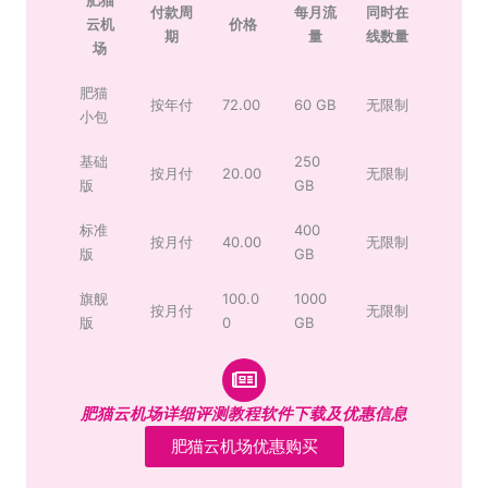
付款周
每月流
同时在
云机
价格
期
量
线数量
场
肥猫
按年付
72.00
60 GB
无限制
小包
基础
250
按月付
20.00
无限制
版
GB
标准
400
按月付
40.00
无限制
版
GB
旗舰
100.0
1000
按月付
无限制
版
0
GB
肥猫云机场详细评测教程软件下载及优惠信息
肥猫云机场优惠购买