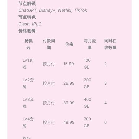
节点解锁
ChatGPT
,
Disney+
,
Netflix
,
TikTok
节点特色
Clash
,
IPLC
价格套餐
扬帆
付款周
每月流
同时在
价格
云
期
量
线数量
LV1套
100
按月付
15.99
2
餐
GB
LV2套
200
按月付
29.99
3
餐
GB
LV3套
400
按月付
39.99
4
餐
GB
LV4套
700
按月付
49.99
6
餐
GB
旗舰