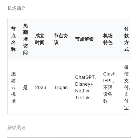
机场简介
免
节
付
翻
点
成立
节点协
机场
款
墙
节点解锁
名
时间
议
特色
方
访
称
式
问
微
肥
Clash,
信
ChatGPT,
猫
IEPL,
支
Disney+,
云
是
2023
Trojan
不限
付,
Netflix,
机
设备
支
TikTok
场
数
付
宝
解锁测速