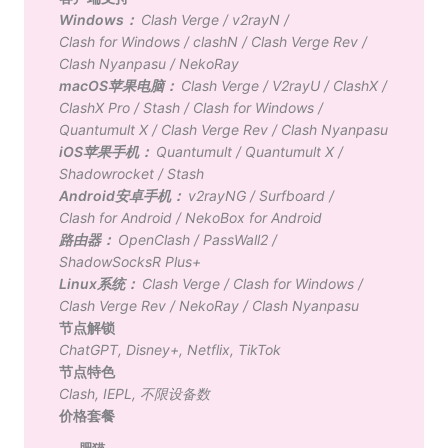
Windows：
Clash Verge
/
v2rayN
/
Clash for Windows
/
clashN
/
Clash Verge Rev
/
Clash Nyanpasu
/
NekoRay
macOS苹果电脑：
Clash Verge
/
V2rayU
/
ClashX
/
ClashX Pro
/
Stash
/
Clash for Windows
/
Quantumult X
/
Clash Verge Rev
/
Clash Nyanpasu
iOS苹果手机：
Quantumult
/
Quantumult X
/
Shadowrocket
/
Stash
Android安卓手机：
v2rayNG
/
Surfboard
/
Clash for Android
/
NekoBox for Android
路由器：
OpenClash
/
PassWall2
/
ShadowSocksR Plus+
Linux系统：
Clash Verge
/
Clash for Windows
/
Clash Verge Rev
/
NekoRay
/
Clash Nyanpasu
节点解锁
ChatGPT
,
Disney+
,
Netflix
,
TikTok
节点特色
Clash
,
IEPL
,
不限设备数
价格套餐
肥猫