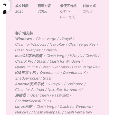
→
成立时间
翻墙协议
最便宜价格
付款方式
2025
V2Ray
CNY￥
支付宝
0.53 每天
客户端支持
Windows：
Clash Verge
/
v2rayN
/
Clash for Windows
/
NekoRay
/
Clash Verge Rev
/
Clash Nyanpasu
/
clashN
macOS苹果电脑：
Clash Verge
/
V2rayU
/
ClashX
/
ClashX Pro
/
Stash
/
Clash for Windows
/
Quantumult X
/
Clash Nyanpasu
/
Clash Verge Rev
iOS苹果手机：
Quantumult
/
Quantumult X
/
Shadowrocket
/
Stash
Android安卓手机：
v2rayNG
/
Surfboard
/
Clash for Android
/
NekoBox for Android
路由器：
OpenClash
/
PassWall2
/
ShadowSocksR Plus+
Linux系统：
Clash Verge
/
Clash for Windows
/
NekoRay
/
Clash Nyanpasu
/
Clash Verge Rev