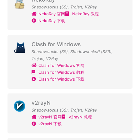
Shadowsocks (SS)
,
Trojan
,
V2Ray
NekoRay 官网
NekoRay 教程
NekoRay 下载
Clash for Windows
Shadowsocks (SS)
,
ShadowsocksR (SSR)
,
Trojan
,
V2Ray
Clash for Windows 官网
Clash for Windows 教程
Clash for Windows 下载
v2rayN
Shadowsocks (SS)
,
Trojan
,
V2Ray
v2rayN 官网
v2rayN 教程
v2rayN 下载