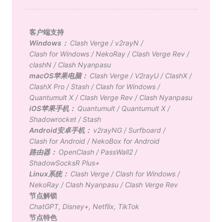
客户端支持
Windows：
Clash Verge
/
v2rayN
/
Clash for Windows
/
NekoRay
/
Clash Verge Rev
/
clashN
/
Clash Nyanpasu
macOS苹果电脑：
Clash Verge
/
V2rayU
/
ClashX
/
ClashX Pro
/
Stash
/
Clash for Windows
/
Quantumult X
/
Clash Verge Rev
/
Clash Nyanpasu
iOS苹果手机：
Quantumult
/
Quantumult X
/
Shadowrocket
/
Stash
Android安卓手机：
v2rayNG
/
Surfboard
/
Clash for Android
/
NekoBox for Android
路由器：
OpenClash
/
PassWall2
/
ShadowSocksR Plus+
Linux系统：
Clash Verge
/
Clash for Windows
/
NekoRay
/
Clash Nyanpasu
/
Clash Verge Rev
节点解锁
ChatGPT
,
Disney+
,
Netflix
,
TikTok
节点特色