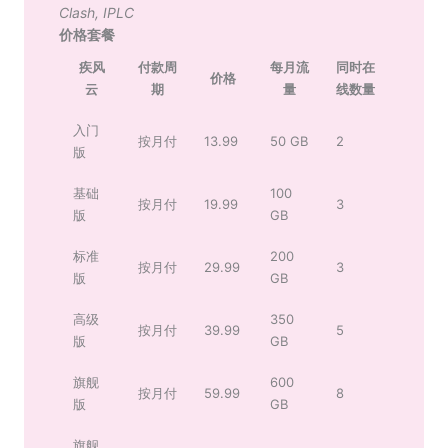
Clash
,
IPLC
价格套餐
疾风
付款周
每月流
同时在
价格
云
期
量
线数量
入门
按月付
13.99
50 GB
2
版
基础
100
按月付
19.99
3
版
GB
标准
200
按月付
29.99
3
版
GB
高级
350
按月付
39.99
5
版
GB
旗舰
600
按月付
59.99
8
版
GB
旗舰