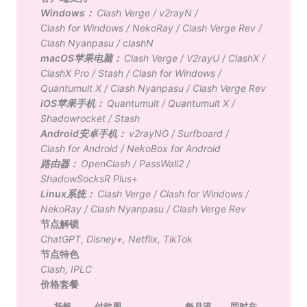
Windows：
Clash Verge
/
v2rayN
/
Clash for Windows
/
NekoRay
/
Clash Verge Rev
/
Clash Nyanpasu
/
clashN
macOS苹果电脑：
Clash Verge
/
V2rayU
/
ClashX
/
ClashX Pro
/
Stash
/
Clash for Windows
/
Quantumult X
/
Clash Nyanpasu
/
Clash Verge Rev
iOS苹果手机：
Quantumult
/
Quantumult X
/
Shadowrocket
/
Stash
Android安卓手机：
v2rayNG
/
Surfboard
/
Clash for Android
/
NekoBox for Android
路由器：
OpenClash
/
PassWall2
/
ShadowSocksR Plus+
Linux系统：
Clash Verge
/
Clash for Windows
/
NekoRay
/
Clash Nyanpasu
/
Clash Verge Rev
节点解锁
ChatGPT
,
Disney+
,
Netflix
,
TikTok
节点特色
Clash
,
IPLC
价格套餐
扬帆
付款周
每月流
同时在