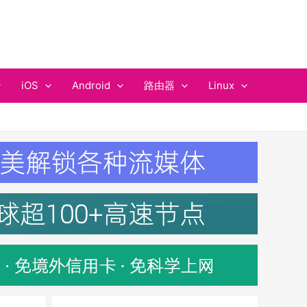
iOS
Android
路由器
Linux